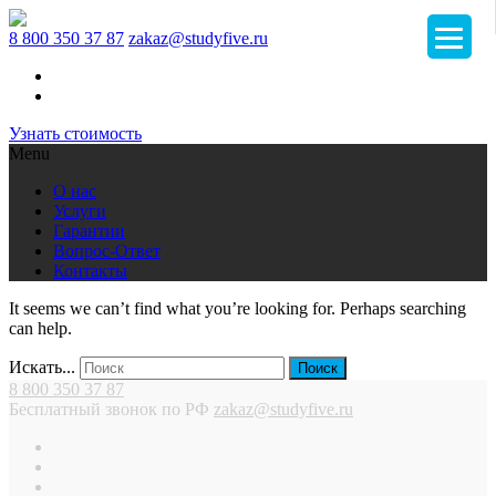
8 800 350 37 87
zakaz@studyfive.ru
Узнать стоимость
Menu
О нас
Услуги
Гарантии
Вопрос-Ответ
Контакты
It seems we can’t find what you’re looking for. Perhaps searching
can help.
Искать...
8 800 350 37 87
Бесплатный звонок по РФ
zakaz@studyfive.ru