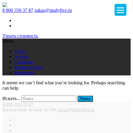
8 800 350 37 87
zakaz@studyfive.ru
Узнать стоимость
Menu
О нас
Услуги
Гарантии
Вопрос-Ответ
Контакты
It seems we can’t find what you’re looking for. Perhaps searching
can help.
Искать...
8 800 350 37 87
Бесплатный звонок по РФ
zakaz@studyfive.ru