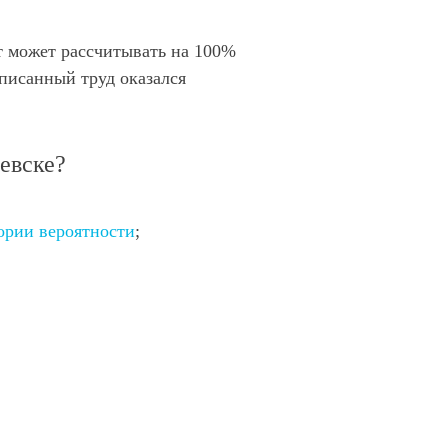
т может рассчитывать на 100%
аписанный труд оказался
евске?
ории вероятности
;