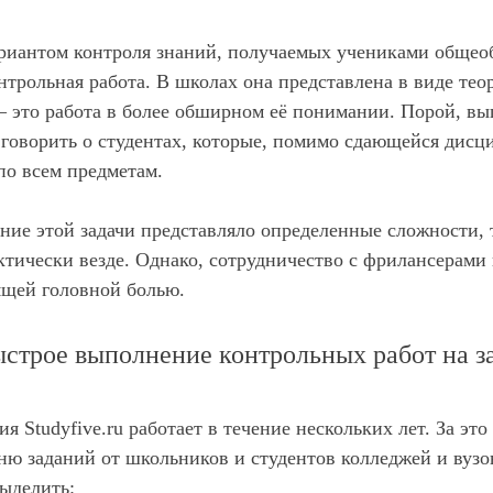
риантом контроля знаний, получаемых учениками общео
нтрольная работа. В школах она представлена в виде тео
 – это работа в более обширном её понимании. Порой, вы
ж говорить о студентах, которые, помимо сдающейся ди
по всем предметам.
ение этой задачи представляло определенные сложности, 
тически везде. Однако, сотрудничество с фрилансерами
оящей головной болью.
строе выполнение контрольных работ на за
я Studyfive.ru работает в течение нескольких лет. За эт
ню заданий от школьников и студентов колледжей и вуз
ыделить: