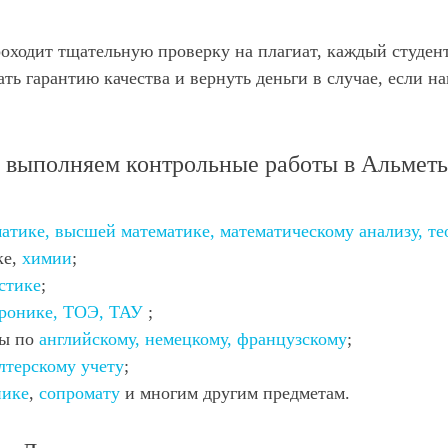
роходит тщательную проверку на плагиат, каждый студен
ать гарантию качества и вернуть деньги в случае, если н
 выполняем контрольные работы в Альметь
атике, высшей математике, математическому анализу, те
ке,
химии
;
стике
;
тронике, ТОЭ, ТАУ
;
ды по
английскому, немецкому, французскому
;
лтерскому учету
;
нике
,
сопромату
и многим другим предметам.