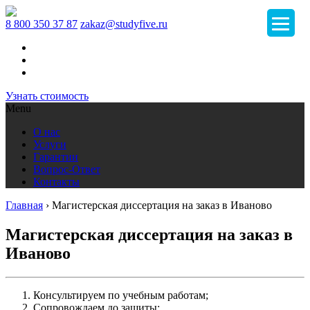
8 800 350 37 87
zakaz@studyfive.ru
Узнать стоимость
Menu
О нас
Услуги
Гарантии
Вопрос-Ответ
Контакты
Главная
›
Магистерская диссертация на заказ в Иваново
Магистерская диссертация на заказ в
Иваново
Консультируем по учебным работам;
Сопровождаем до защиты;