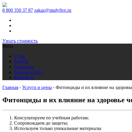
8 800 350 37 87
zakaz@studyfive.ru
Узнать стоимость
Menu
О нас
Услуги
Гарантии
Вопрос-Ответ
Контакты
Главная
›
Услуги и цены
›
Фитонциды и их влияние на здоровье
Фитонциды и их влияние на здоровье ч
Консультируем по учебным работам;
Сопровождаем до защиты;
Используем только уникальные материалы