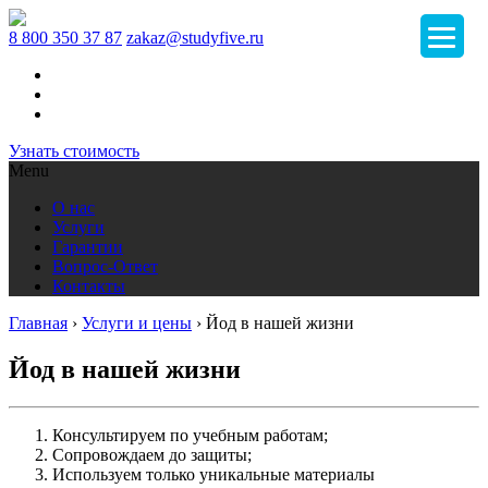
8 800 350 37 87
zakaz@studyfive.ru
Узнать стоимость
Menu
О нас
Услуги
Гарантии
Вопрос-Ответ
Контакты
Главная
›
Услуги и цены
›
Йод в нашей жизни
Йод в нашей жизни
Консультируем по учебным работам;
Сопровождаем до защиты;
Используем только уникальные материалы