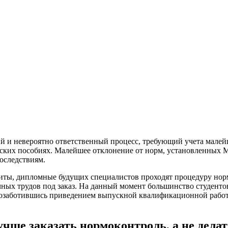
й и невероятно ответственный процесс, требующий учета малей
ких пособиях. Малейшее отклонение от норм, установленных М
оследствиям.
щиты, дипломные будущих специалистов проходят процедуру нор
х трудов под заказ. На данный момент большинство студентов 
ь озаботившись приведением выпускной квалификационной рабо
чше заказать нормоконтроль, а не дела