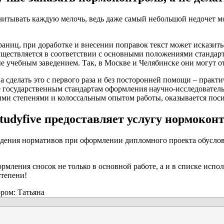
итывать каждую мелочь, ведь даже самый небольшой недочет мо
аниц, при доработке и внесении поправок текст может исказить
существляется в соответствии с основными положениями станда
е учебным заведением. Так, в Москве и Челябинске они могут о
 сделать это с первого раза и без посторонней помощи – практи
е государственным стандартам оформления научно-исследователь
и степенями и колоссальным опытом работы, оказывается пос
tudyfive предоставляет услугу нормокон
блюдения нормативов при оформлении дипломного проекта обусл
ления сносок не только в основной работе, а и в списке исполь
тепени!
ором:
Татьяна