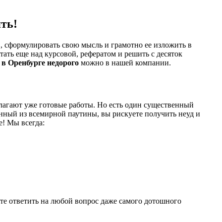
ять!
в, сформулировать свою мысль и грамотно ее изложить в
ать еще над курсовой, рефератом и решить с десяток
 в Оренбурге недорого
можно в нашей компании.
длагают уже готовые работы. Но есть один существенный
ченный из всемирной паутины, вы рискуете получить неуд и
е! Мы всегда:
ете ответить на любой вопрос даже самого дотошного