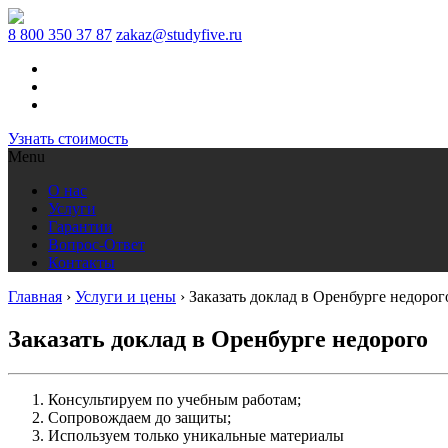
8 800 350 37 87
zakaz@studyfive.ru
Узнать стоимость
Menu
О нас
Услуги
Гарантии
Вопрос-Ответ
Контакты
Главная
›
Услуги и цены
›
Заказать доклад в Оренбурге недорог
Заказать доклад в Оренбурге недорого
Консультируем по учебным работам;
Сопровождаем до защиты;
Используем только уникальные материалы