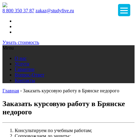
8 800 350 37 87
zakaz@studyfive.ru
Узнать стоимость
Menu
О нас
Услуги
Гарантии
Вопрос-Ответ
Контакты
Главная
›
Заказать курсовую работу в Брянске недорого
Заказать курсовую работу в Брянске
недорого
Консультируем по учебным работам;
Сопровождаем до защиты;