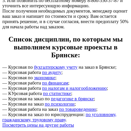
5. Или позвонить по бесплатному номеру 8-800-350-37-87 и
уточнить все интересующую информацию.
После получения необходимых документов, менеджер оценит
ваш заказ и напишет по стоимости и сроку. Вам остается
принять решение, и в случае согласия, внести предоплату 50%
для начала работы над заказом.
Список дисциплин, по которым мы
выполняем курсовые проекты в
Брянске:
— Курсовая по
бухгалтерскому учету
на заказ в Брянске;
— Курсовая работа
по аудиту
;
— Курсовая по
экономике
;
— Курсовая работа
по финансам
;
— Курсовая работа
по налогам и налогообложению
;
— КУрсовая работа
по статистике
;
— Курсовая на заказ по
педагогике в брянске
;
— Курсовая на заказ
по психологии
;
— Курсовая работа на заказ
по товароведению
;
— Курсовая на заказ по юриспруденции:
по уголовному,
гражданскому, трудовому праву
.
Посмотреть цены на другие работы