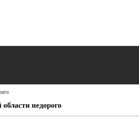
рого
 области недорого