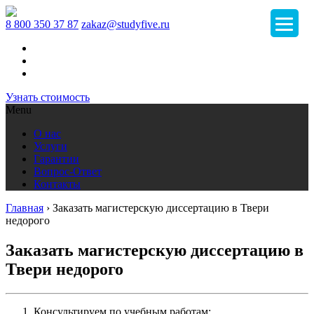
8 800 350 37 87
zakaz@studyfive.ru
Узнать стоимость
Menu
О нас
Услуги
Гарантии
Вопрос-Ответ
Контакты
Главная
›
Заказать магистерскую диссертацию в Твери
недорого
Заказать магистерскую диссертацию в
Твери недорого
Консультируем по учебным работам;