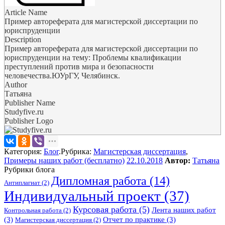
Article Name
Пример автореферата для магистерской диссертации по
юриспруденции
Description
Пример автореферата для магистерской диссертации по
юриспруденции на тему: Проблемы квалификации
преступлений против мира и безопасности
человечества.ЮУрГУ, Челябинск.
Author
Татьяна
Publisher Name
Studyfive.ru
Publisher Logo
Категория:
Блог
.
Рубрика:
Магистерская диссертация
,
Примеры наших работ (бесплатно)
22.10.2018
Автор:
Татьяна
Рубрики блога
Дипломная работа
(14)
Антиплагиат
(2)
Индивидуальный проект
(37)
Курсовая работа
(5)
Лента наших работ
Контрольная работа
(2)
(3)
Отчет по практике
(3)
Магистерская диссертация
(2)