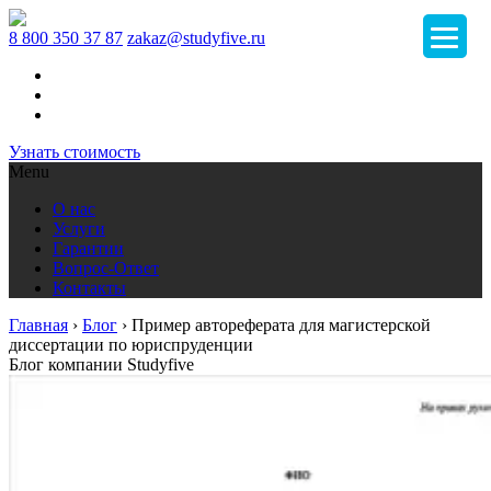
8 800 350 37 87
zakaz@studyfive.ru
Узнать стоимость
Menu
О нас
Услуги
Гарантии
Вопрос-Ответ
Контакты
Главная
›
Блог
›
Пример автореферата для магистерской
диссертации по юриспруденции
Блог компании Studyfive