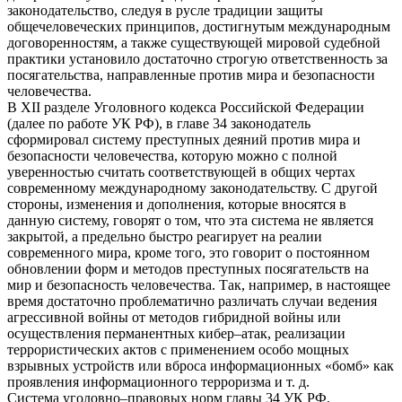
законодательство, следуя в русле традиции защиты
общечеловеческих принципов, достигнутым международным
договоренностям, а также существующей мировой судебной
практики установило достаточно строгую ответственность за
посягательства, направленные против мира и безопасности
человечества.
В XII разделе Уголовного кодекса Российской Федерации
(далее по работе УК РФ), в главе 34 законодатель
сформировал систему преступных деяний против мира и
безопасности человечества, которую можно с полной
уверенностью считать соответствующей в общих чертах
современному международному законодательству. С другой
стороны, изменения и дополнения, которые вносятся в
данную систему, говорят о том, что эта система не является
закрытой, а предельно быстро реагирует на реалии
современного мира, кроме того, это говорит о постоянном
обновлении форм и методов преступных посягательств на
мир и безопасность человечества. Так, например, в настоящее
время достаточно проблематично различать случаи ведения
агрессивной войны от методов гибридной войны или
осуществления перманентных кибер–атак, реализации
террористических актов с применением особо мощных
взрывных устройств или вброса информационных «бомб» как
проявления информационного терроризма и т. д.
Система уголовно–правовых норм главы 34 УК РФ,