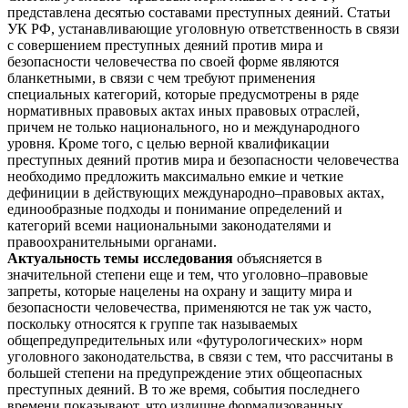
представлена десятью составами преступных деяний. Статьи
УК РФ, устанавливающие уголовную ответственность в связи
с совершением преступных деяний против мира и
безопасности человечества по своей форме являются
бланкетными, в связи с чем требуют применения
специальных категорий, которые предусмотрены в ряде
нормативных правовых актах иных правовых отраслей,
причем не только национального, но и международного
уровня. Кроме того, с целью верной квалификации
преступных деяний против мира и безопасности человечества
необходимо предложить максимально емкие и четкие
дефиниции в действующих международно–правовых актах,
единообразные подходы и понимание определений и
категорий всеми национальными законодателями и
правоохранительными органами.
Актуальность темы исследования
объясняется в
значительной степени еще и тем, что уголовно–правовые
запреты, которые нацелены на охрану и защиту мира и
безопасности человечества, применяются не так уж часто,
поскольку относятся к группе так называемых
общепредупредительных или «футурологических» норм
уголовного законодательства, в связи с тем, что рассчитаны в
большей степени на предупреждение этих общеопасных
преступных деяний. В то же время, события последнего
времени показывают, что излишне формализованных