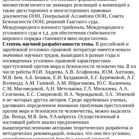
множеством ничего не значащих резолюций и конвенций а
также двухсторонних и многосторонних правовых
документов ООН, Генеральной Ассамблеи ООН, Совета
Безопасности ООН, решений Гаагского суда,
Международного военного трибунала, Международного
уголовного суда и т.д. для обеспечения стабильности
мирового порядка становится явно недостаточно.
Степень научной разработанности темы.
В российской и
зарубежной уголовно–правовой литературе имеется немало
значимых научных трудов, вышедших в разные годы и
посвященных уголовно–правовой характеристики
преступлений против мира и безопасности человечества. В их
числе работы Ю.И. Авдеева, А.В. Агафонова, Ю.М. Антонян,
М.В. Бем, А.Б. Бешкок, Е.И. Булдаковой, Е.Г. Бурячковой, А.Г.
Волеводз, А.М. Галевой, А.М. Ибрагимова, Ю.С. Калинина,
С.М. Магомедовой, А.Н. Метелькова, Г.Л. Москалева, А.А.
Селезнева, Е.С. Смирновой, Н.А. Чернядьевой, З.А. Эбзеевой
и не¬которых других авторов. Среди зарубежных ученых,
уделявших определенное внимание проблемам преступлений
против мира и безопасности человечества, можно выделить
Дж. Венца, М.В. Бем, У.Альбрехта. Осуществленный в
настоящей работе анализ предложенных
вышеперечисленными авторами теоретических разработок и
методических рекомендаций, показал, что они без¬условно,
способствуют успешной борьбе с данной группой