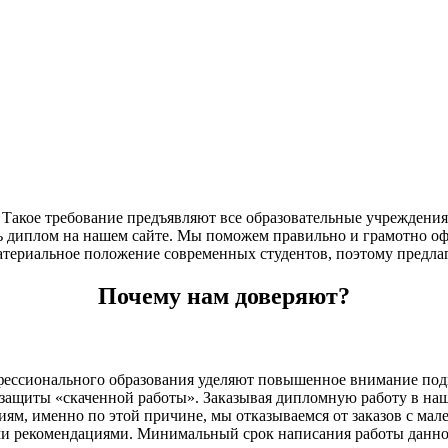
 Такое требование предъявляют все образовательные учреждени
ть диплом на нашем сайте. Мы поможем правильно и грамотно о
ериальное положение современных студентов, поэтому предлага
Почему нам доверяют?
офессионального образования уделяют повышенное внимание по
 защиты «скаченной работы». Заказывая дипломную работу в на
ям, именно по этой причине, мы отказываемся от заказов с мале
и рекомендациями. Минимальный срок написания работы данного