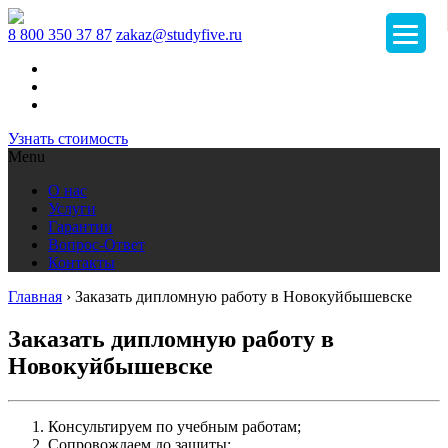
8 800 350 37 87
zakaz@studyfive.ru
Узнать стоимость
Menu
О нас
Услуги
Гарантии
Вопрос-Ответ
Контакты
Главная
›
Заказать дипломную работу в Новокуйбышевске
Заказать дипломную работу в
Новокуйбышевске
Консультируем по учебным работам;
Сопровождаем до защиты;